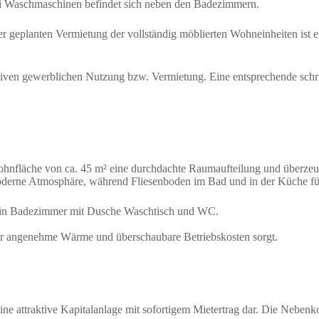
wei Waschmaschinen befindet sich neben den Badezimmern.
der geplanten Vermietung der vollständig möblierten Wohneinheiten ist 
tiven gewerblichen Nutzung bzw. Vermietung. Eine entsprechende schrif
ohnfläche von ca. 45 m² eine durchdachte Raumaufteilung und überzeu
erne Atmosphäre, während Fliesenboden im Bad und in der Küche für P
 ein Badezimmer mit Dusche Waschtisch und WC.
 für angenehme Wärme und überschaubare Betriebskosten sorgt.
eine attraktive Kapitalanlage mit sofortigem Mietertrag dar. Die Neben