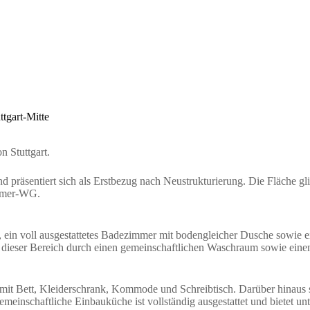
me
Immobilien
Leistungen
Über uns
Ratgeb
tgart-Mitte
n Stuttgart.
äsentiert sich als Erstbezug nach Neustrukturierung. Die Fläche glied
immer-WG.
ein voll ausgestattetes Badezimmer mit bodengleicher Dusche sowie ei
dieser Bereich durch einen gemeinschaftlichen Waschraum sowie einen
t mit Bett, Kleiderschrank, Kommode und Schreibtisch. Darüber hina
nschaftliche Einbauküche ist vollständig ausgestattet und bietet un