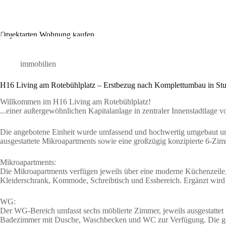
Zum
Inhalt
springen
Ho
Objektarten
Wohnung kaufen
immobilien
H16 Living am Rotebühlplatz – Erstbezug nach Komplettumbau in Stut
Willkommen im H16 Living am Rotebühlplatz!
...einer außergewöhnlichen Kapitalanlage in zentraler Innenstadtlage vo
Die angebotene Einheit wurde umfassend und hochwertig umgebaut und pr
ausgestattete Mikroapartments sowie eine großzügig konzipierte 6-Z
Mikroapartments:
Die Mikroapartments verfügen jeweils über eine moderne Küchenzeile, 
Kleiderschrank, Kommode, Schreibtisch und Essbereich. Ergänzt wird 
WG:
Der WG-Bereich umfasst sechs möblierte Zimmer, jeweils ausgestatte
Badezimmer mit Dusche, Waschbecken und WC zur Verfügung. Die gemei