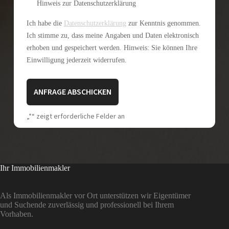
Hinweis zur Datenschutzerklärung
Ich habe die
Datenschutzerklärung
zur Kenntnis genommen.
Ich stimme zu, dass meine Angaben und Daten elektronisch
erhoben und gespeichert werden. Hinweis: Sie können Ihre
Einwilligung jederzeit widerrufen.
A
„
*
“ zeigt erforderliche Felder an
l
t
e
r
n
a
Ihr Immobilienmakler
t
i
v
Als Immobilienmakler vor Ort unterstützen wir Eigentümer
e
und Suchende zuverlässig und professionell bei Ihrem
:
Vorhaben.