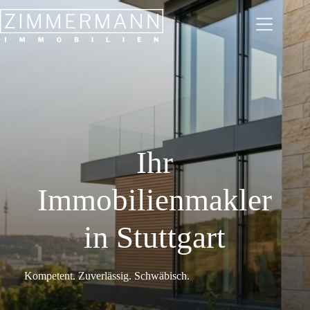
Zum
Inhalt
springen
Ihr
Immobilienmakler
in Stuttgart
Kompetent. Zuverlässig. Schwäbisch.