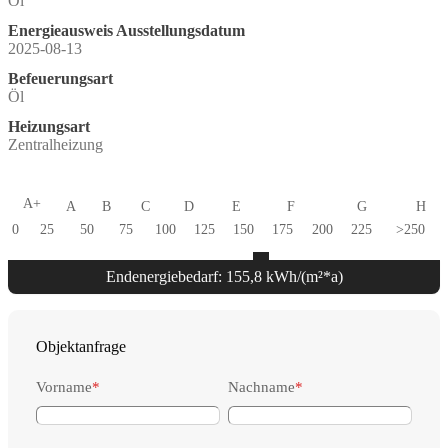
Öl
Energieausweis Ausstellungsdatum
2025-08-13
Befeuerungsart
Öl
Heizungsart
Zentralheizung
A+
A
B
C
D
E
F
G
H
0
25
50
75
100
125
150
175
200
225
>250
Endenergiebedarf: 155,8 kWh/(m²*a)
Objektanfrage
Vorname
*
Nachname
*