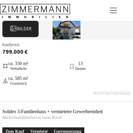
Zum
Inhalt
springen
BILDER
Kaufpreis
799.000 €
ca. 330 m²
13
Wohnfläche
Zimmer
ca. 585 m²
Grundstück
KONTAKTANFRAGE
Solides 3-Familienhaus + vermieteter Gewerbeeinheit
Mehrfamilienhaus zum Kauf
Zum Kauf
Vermietet
Gartennutzung