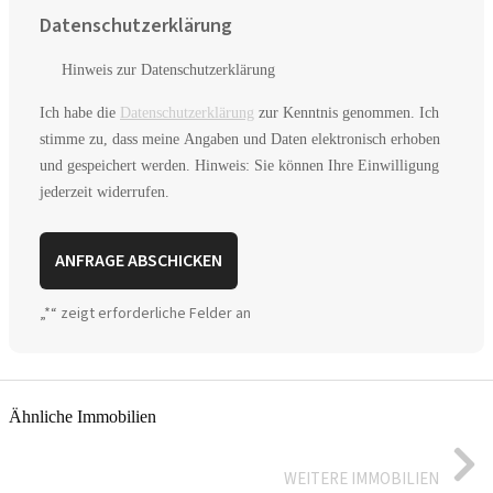
Datenschutzerklärung
Hinweis zur Datenschutzerklärung
Ich habe die
Datenschutzerklärung
zur Kenntnis genommen. Ich
stimme zu, dass meine Angaben und Daten elektronisch erhoben
und gespeichert werden. Hinweis: Sie können Ihre Einwilligung
jederzeit widerrufen.
A
„
*
“ zeigt erforderliche Felder an
l
t
e
r
n
Ähnliche Immobilien
a
t
i
WEITERE IMMOBILIEN
v