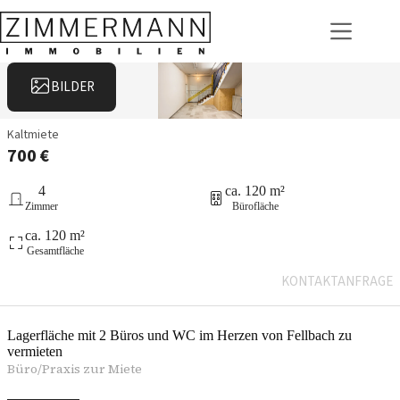
Zum
Inhalt
springen
BILDER
Kaltmiete
700 €
4
ca. 120 m²
Zimmer
Bürofläche
ca. 120 m²
Gesamtfläche
KONTAKTANFRAGE
Lagerfläche mit 2 Büros und WC im Herzen von Fellbach zu
vermieten
Büro/Praxis zur Miete